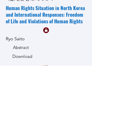
Human Rights Situation in North Korea
and International Responses: Freedom
of Life and Violations of Human Rights
Ryo Saito
Abstract
Download
This study examines the dire human rights
conditions in North Korea and the various
international responses to these violations.
The study begins by providing an overview
of the human rights abuses reported in
North Korea, focusing on severe restrictions
on freedom of life, including arbitrary
detention, forced labor, and public
executions. It explores how the North
Korean regime systematically suppresses